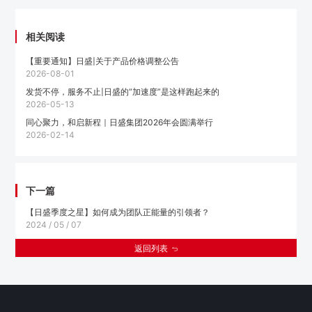
相关阅读
【重要通知】日盛|关于产品价格调整公告
2026-08-01
发货不停，服务不止|日盛的“加速度”是这样跑起来的
2026-05-13
同心聚力，和启新程｜日盛集团2026年会圆满举行
2026-02-14
下一篇
【日盛季度之星】如何成为团队正能量的引领者？
2024 / 05 / 07
返回列表