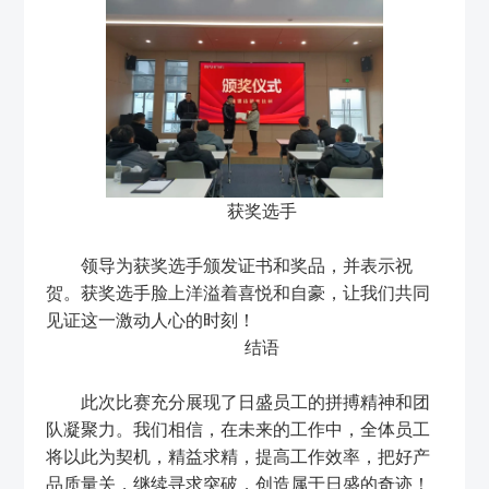
获奖选手
领导为获奖选手颁发证书和奖品，并表示祝
贺。获奖选手脸上洋溢着喜悦和自豪，让我们共同
见证这一激动人心的时刻！
结语
此次比赛充分展现了日盛员工的拼搏精神和团
队凝聚力。我们相信，在未来的工作中，全体员工
将以此为契机，精益求精，提高工作效率，把好产
品质量关，继续寻求突破，创造属于日盛的奇迹！