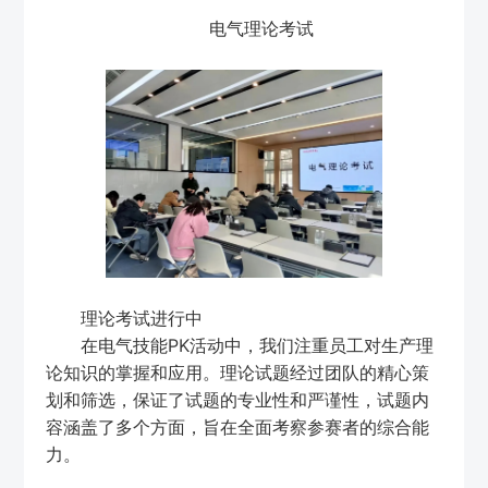
电气理论考试
理论考试进行中
在电气技能PK活动中，我们注重员工对生产理
论知识的掌握和应用。理论试题经过团队的精心策
划和筛选，保证了试题的专业性和严谨性，试题内
容涵盖了多个方面，旨在全面考察参赛者的综合能
力。