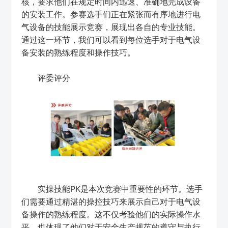
核，要求他们在规定时间内迅速、准确地完成设备
的安装工作。参赛选手们正在紧张而有序地进行电
气设备的技能展示竞赛，展现出各自的专业技能。
通过这一环节，我们可以看到每位选手对于电气设
备安装的熟练程度和操作技巧。
评委评分
实操技能PK是本次竞赛中重要性的环节。选手
们需要通过精湛的操控技巧来展示自己对于电气设
备操作的熟练程度。这不仅考验他们的实际操作水
平，也体现了他们对于安全生产规范的遵守与执行