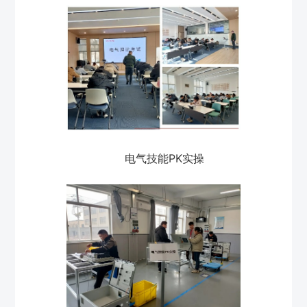
电气技能PK实操