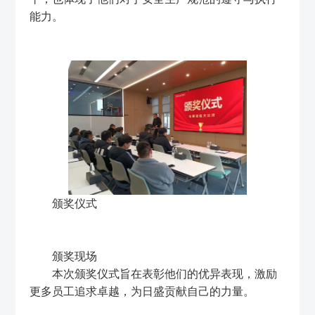
能力。
颁奖仪式
颁奖现场
本次颁奖仪式旨在表彰他们的优异表现，激励
更多员工追求卓越，为日盛贡献自己的力量。