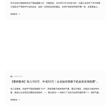
图！
年中总结汇报销售及生产系统盛夏七月，万物竞发。2025年7月14日至16日，日盛工业召开了年中销售
汇报及生产系统年中总结会议。这是一次承前启后的盛会，全体中高层管理者齐聚一堂，全面复盘上半
年经营成果，深入剖析...
探索更多
2025.07.23
【重磅案例】投入100万，年省50万！企业如何靠吸干机改造实现电费“砍
半”？
在工业领域，压缩空气系统是能耗“大户”，而老旧吸干机的高耗气量、露点不稳定、后端压力波动等问
题，更是让企业背负沉重的运营成本。一、痛点直击——你的工厂还在为这些问题买单？1、高耗气顽
疾传统吸干机再生过程吞...
探索更多