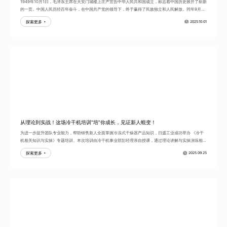
1949年10月1日，毛泽东主席在天安门城楼上庄严宣告中华人民共和国成立，标志着中国历史掀开了崭新
的一页。中国人民历经百年奋斗，在中国共产党的领导下，终于赢得了民族独立和人民解放。同年9月，
第一届中国人民政治...
探索更多
2025.10.01
从理论到实战！这场冷干机培训“培”你成长，见证新人蜕变！
为进一步提升团队专业能力，帮助销售新人全面掌握冷冻式干燥器产品知识，日盛工业成功举办 《冷干
机相关知识与实操》专题培训。本次培训由冷干机事业部彭经理亲自授课，通过理论讲解与实操演练相结
合的方式，让参训...
探索更多
2025.09.25