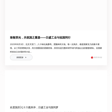
致敬荣光，共筑国之重器——日盛工业与祖国同行
2025年9月3日，北京天安门，八十响礼炮轰鸣，震颤神州大地。每一次阅兵，都是国家实力的集中展
现。从三军的铿锵步伐，到大国重器的震撼登场，其背后是无数科研学者与民族企业的默默耕耘。在国家
科技自立自强的伟大征...
2025.10.02
探索更多
欢度国庆|七十六载风华，日盛工业与国同梦