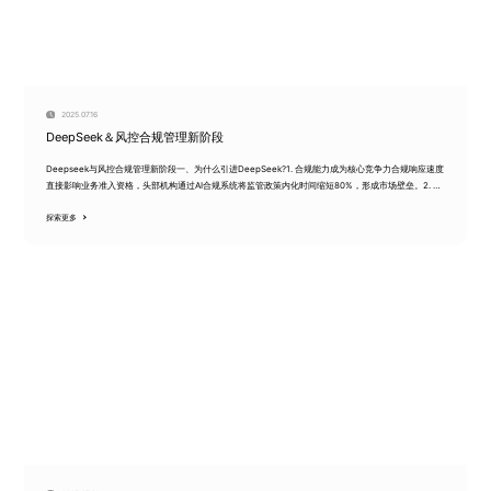
2025.07.16
DeepSeek＆风控合规管理新阶段
Deepseek与风控合规管理新阶段一、为什么引进DeepSeek?1. 合规能力成为核心竞争力合规响应速度
直接影响业务准入资格，头部机构通过AI合规系统将监管政策内化时间缩短80%，形成市场壁垒。2. 客
户信任度重构商业...
探索更多