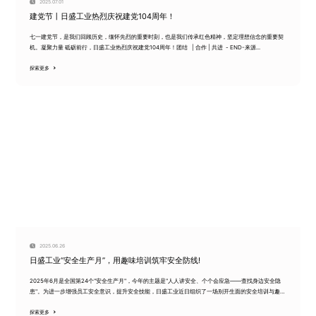
2025.07.01
建党节丨日盛工业热烈庆祝建党104周年！
七一建党节，是我们回顾历史，缅怀先烈的重要时刻，也是我们传承红色精神，坚定理想信念的重要契
机。凝聚力量 砥砺前行，日盛工业热烈庆祝建党104周年！团结 | 合作 | 共进 - END-来源...
探索更多
2025.06.26
日盛工业“安全生产月”，用趣味培训筑牢安全防线!
2025年6月是全国第24个"安全生产月"，今年的主题是"人人讲安全、个个会应急——查找身边安全隐
患"。为进一步增强员工安全意识，提升安全技能，日盛工业近日组织了一场别开生面的安全培训与趣味
活...
探索更多