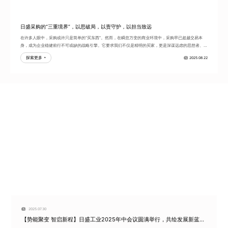
日盛采购的“三重境界”，以思破局，以责守护，以担当致远
在许多人眼中，采购或许只是简单的“买东西”。然而，在瞬息万变的商业环境中，采购早已超越交易本
身，成为企业稳健前行不可或缺的战略引擎。它要求我们不仅是精明的买家，更是深谋远虑的思想者、恪
尽职守的守护者、勇...
探索更多
2025.08.22
2025.07.30
【势能聚变 智启新程】日盛工业2025年中会议圆满举行，共绘发展新蓝