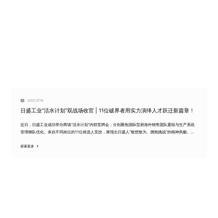
2025.07.18
日盛工业“活水计划”双战场收官 | 11位破界者用实力演绎人才跃迁新篇章！
近日，日盛工业成功举办两场“活水计划”内部竞聘会，分别聚焦国际贸易海外销售团队重组与生产系统
管理梯队优化。来自不同岗位的11位候选人竞技，展现出日盛人“敢想敢为、拥抱挑战”的精神风貌。
一、竞聘亮点回顾1. 国...
探索更多